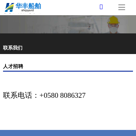
首页
cn
简体中文
关于我们
联系我们
新闻中心
公司简介
人才招聘
业务领域
地理位置
行业动态
可持续发展
发展历程
公司新闻
船舶修理与改装
联系电话
：+0580 8086327
联系我们
董事长致辞
公司视频
专业船舶配套
企业文化
下载专区
合作伙伴
管理体系
商务联系
VR全景
安全生产
人才招聘