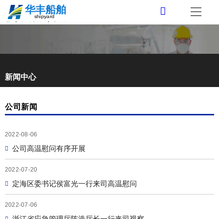
首页
cn
简体中文
关于我们
新闻中心
新闻中心
公司简介
公司新闻
业务领域
地理位置
行业动态
2022-08-06
可持续发展
发展历程
公司新闻
船舶修理与改装
公司高温慰问有序开展
联系我们
董事长致辞
公司视频
专业船舶配套
企业文化
2022-07-20
定海区委书记侯富光一行来司高温慰问
下载专区
合作伙伴
管理体系
商务联系
2022-07-06
VR全景
安全生产
人才招聘